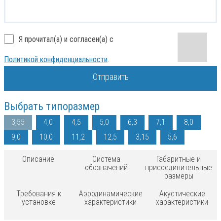
Я прочитал(а) и согласен(а) с
Политикой конфиденциальности
.
Отправить
Выбрать типоразмер
3,55
4,0
4,5
5,0
6,3
7,1
8,0
9,0
10,0
11,2
12,5
3,15
5,6
Описание
Система
Габаритные и
обозначений
присоединительные
размеры
Требования к
Аэродинамические
Акустические
установке
характеристики
характеристики