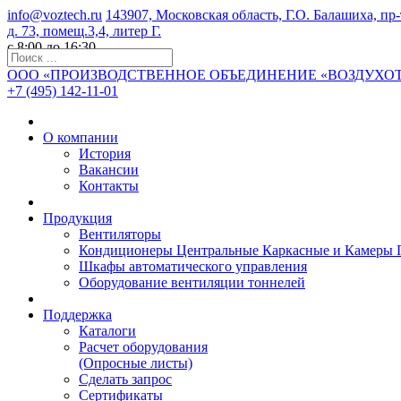
info@voztech.ru
143907, Московская область, Г.О. Балашиха, пр
д. 73, помещ.3,4, литер Г.
с 8:00 до 16:30
ООО «ПРОИЗВОДСТВЕННОЕ ОБЪЕДИНЕНИЕ «ВОЗДУХО
+7 (495) 142-11-01
О компании
История
Вакансии
Контакты
Продукция
Вентиляторы
Кондиционеры Центральные Каркасные и Камеры 
Шкафы автоматического управления
Оборудование вентиляции тоннелей
Поддержка
Каталоги
Расчет оборудования
(Опросные листы)
Сделать запрос
Сертификаты