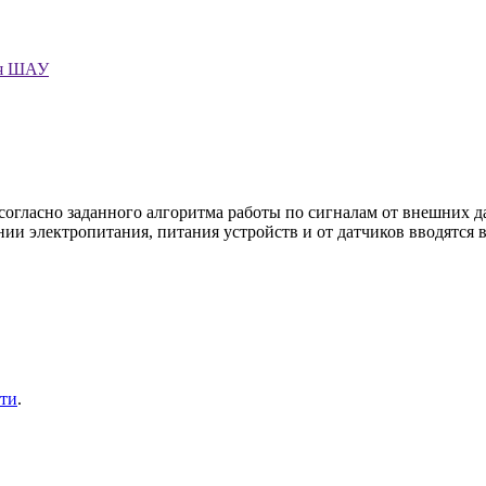
ия ШАУ
гласно заданного алгоритма работы по сигналам от внешних да
нии электропитания, питания устройств и от датчиков вводятся
ти
.